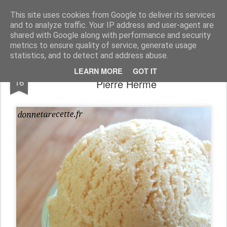
Donne ta recette
This site uses cookies from Google to deliver its services
and to analyze traffic. Your IP address and user-agent are
Accueil
Entrées
Plats
Desserts
Grignotage
Pains
shared with Google along with performance and security
metrics to ensure quality of service, generate usage
statistics, and to detect and address abuse.
Crème glacée caramel beurre salé façon
MAY
LEARN MORE
GOT IT
16
Pierre Hermé