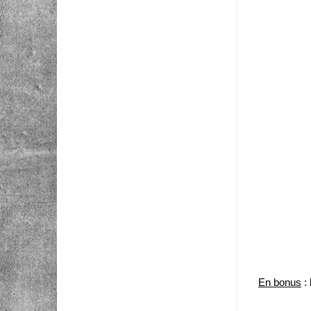
En bonus
: 