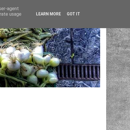
user-agent
erate usage
LEARN MORE
GOT IT