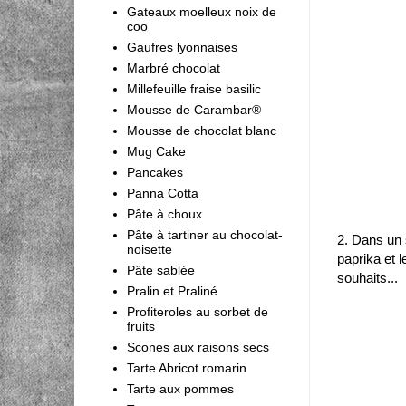
Gateaux moelleux noix de
coo
Gaufres lyonnaises
Marbré chocolat
Millefeuille fraise basilic
Mousse de Carambar®
Mousse de chocolat blanc
Mug Cake
Pancakes
Panna Cotta
Pâte à choux
Pâte à tartiner au chocolat-
2. Dans un s
noisette
paprika et 
Pâte sablée
souhaits...
Pralin et Praliné
Profiteroles au sorbet de
fruits
Scones aux raisons secs
Tarte Abricot romarin
Tarte aux pommes