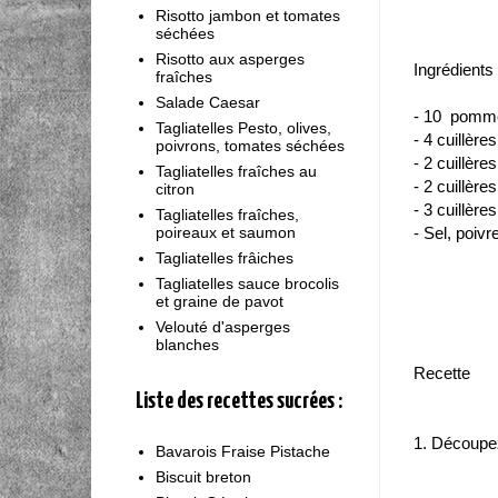
Risotto jambon et tomates
séchées
Risotto aux asperges
Ingrédients
fraîches
Salade Caesar
- 10 pommes
Tagliatelles Pesto, olives,
- 4 cuillère
poivrons, tomates séchées
- 2 cuillèr
Tagliatelles fraîches au
- 2 cuillère
citron
- 3 cuillèr
Tagliatelles fraîches,
poireaux et saumon
- Sel, poivr
Tagliatelles frâiches
Tagliatelles sauce brocolis
et graine de pavot
Velouté d'asperges
blanches
Recette
Liste des recettes sucrées :
1. Découpez
Bavarois Fraise Pistache
Biscuit breton