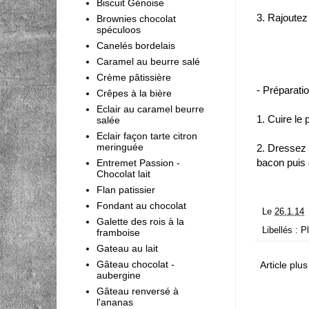
Biscuit Génoise
3. Rajoutez 
Brownies chocolat
spéculoos
Canelés bordelais
Caramel au beurre salé
Crème pâtissière
- Préparatio
Crêpes à la bière
Eclair au caramel beurre
1. Cuire le
salée
Eclair façon tarte citron
meringuée
2. Dressez 
bacon puis 
Entremet Passion -
Chocolat lait
Flan patissier
Fondant au chocolat
Le
26.1.14
Galette des rois à la
Libellés :
Pl
framboise
Gateau au lait
Gâteau chocolat -
Article plu
aubergine
Gâteau renversé à
l'ananas