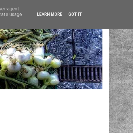
user-agent
erate usage
LEARN MORE
GOT IT