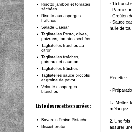
- 15 tranch
Risotto jambon et tomates
séchées
- Parmesa
Risotto aux asperges
- Croûton d
fraîches
- Sauce cae
Salade Caesar
huile de tou
Tagliatelles Pesto, olives,
poivrons, tomates séchées
Tagliatelles fraîches au
citron
Tagliatelles fraîches,
poireaux et saumon
Tagliatelles frâiches
Tagliatelles sauce brocolis
Recette :
et graine de pavot
Velouté d'asperges
- Préparati
blanches
1. Mettez l
Liste des recettes sucrées :
mélangez
Bavarois Fraise Pistache
2. Une fois
Biscuit breton
assurer une